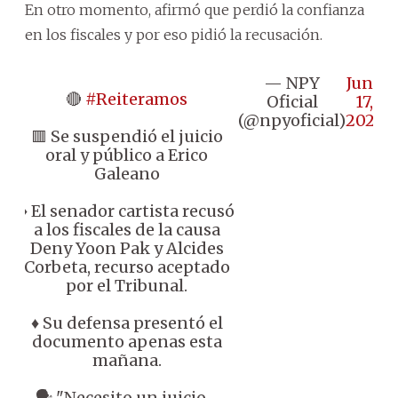
En otro momento, afirmó que perdió la confianza
en los fiscales y por eso pidió la recusación.
— NPY
June
🔴
#Reiteramos
Oficial
17,
(@npyoficial)
2025
🟥 Se suspendió el juicio
oral y público a Erico
Galeano
♦️ El senador cartista recusó
a los fiscales de la causa
Deny Yoon Pak y Alcides
Corbeta, recurso aceptado
por el Tribunal.
♦️ Su defensa presentó el
documento apenas esta
mañana.
🗣️ "Necesito un juicio…