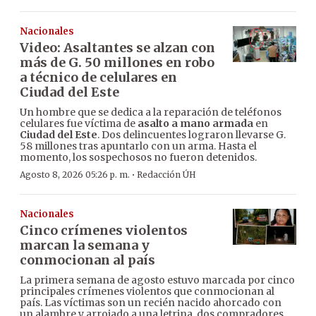
Nacionales
Video: Asaltantes se alzan con
más de G. 50 millones en robo
a técnico de celulares en
Ciudad del Este
Un hombre que se dedica a la reparación de teléfonos
celulares fue víctima de
asalto a mano armada
en
Ciudad del Este
. Dos delincuentes lograron llevarse G.
58 millones tras apuntarlo con un arma. Hasta el
momento, los sospechosos no fueron detenidos.
·
Agosto 8, 2026 05:26 p. m.
Redacción ÚH
Nacionales
Cinco crímenes violentos
marcan la semana y
conmocionan al país
La primera semana de agosto estuvo marcada por cinco
principales crímenes violentos que conmocionan al
país. Las víctimas son un recién nacido ahorcado con
un alambre y arrojado a una letrina, dos compradores