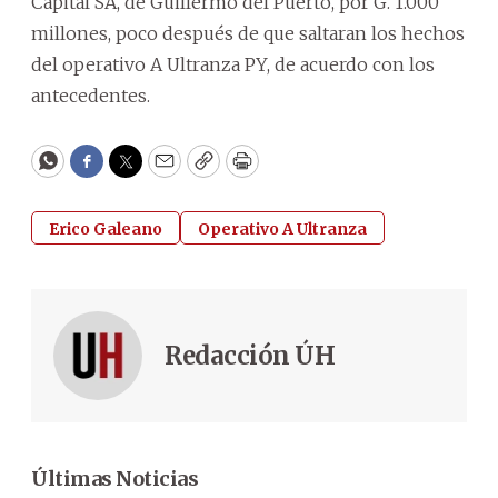
Capital SA, de Guillermo del Puerto, por G. 1.000
millones, poco después de que saltaran los hechos
del operativo A Ultranza PY, de acuerdo con los
antecedentes.
WhatsApp
Facebook
Twitter
Email
Copy
Print
Erico Galeano
Operativo A Ultranza
Redacción ÚH
Últimas Noticias