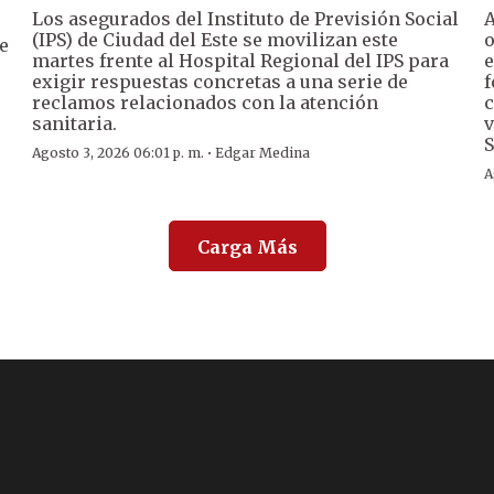
Los asegurados del Instituto de Previsión Social
A
(IPS) de Ciudad del Este se movilizan este
o
e
martes frente al Hospital Regional del IPS para
e
exigir respuestas concretas a una serie de
f
reclamos relacionados con la atención
c
sanitaria.
v
S
·
Agosto 3, 2026 06:01 p. m.
Edgar Medina
A
Carga Más