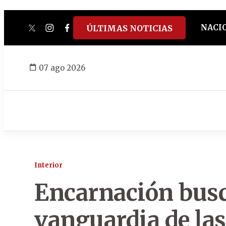
NACI
ÚLTIMAS NOTICIAS
twitter
instagram
facebook
tiktok
youtube
spotify
07 ago 2026
Interior
Encarnación busc
vanguardia de la