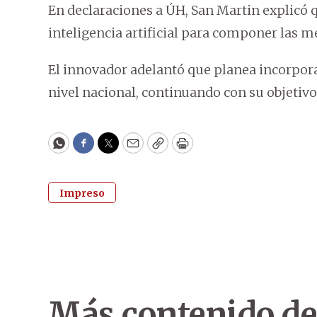
En declaraciones a ÚH, San Martin explicó 
inteligencia artificial para componer las m
El innovador adelantó que planea incorpora
nivel nacional, continuando con su objetivo
WhatsApp
Facebook
Twitter
Email
Copy
Print
Impreso
Más contenido de