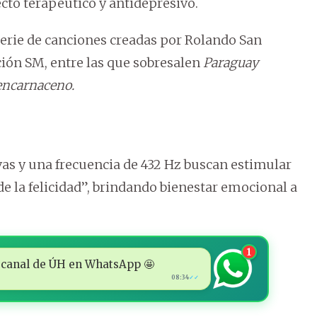
cto terapéutico y antidepresivo.
serie de canciones creadas por Rolando San
ción SM, entre las que sobresalen
Paraguay
encarnaceno.
vas y una frecuencia de 432 Hz buscan estimular
e la felicidad”, brindando bienestar emocional a
1
 al canal de ÚH en WhatsApp 🤩
08:34
✓✓