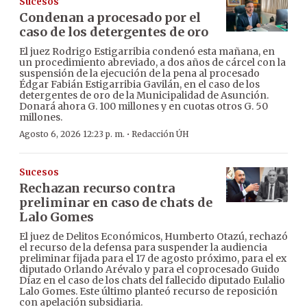
Sucesos
Condenan a procesado por el
caso de los detergentes de oro
El juez Rodrigo Estigarribia condenó esta mañana, en
un procedimiento abreviado, a dos años de cárcel con la
suspensión de la ejecución de la pena al procesado
Édgar Fabián Estigarribia Gavilán, en el caso de los
detergentes de oro de la Municipalidad de Asunción.
Donará ahora G. 100 millones y en cuotas otros G. 50
millones.
·
Agosto 6, 2026 12:23 p. m.
Redacción ÚH
Sucesos
Rechazan recurso contra
preliminar en caso de chats de
Lalo Gomes
El juez de Delitos Económicos, Humberto Otazú, rechazó
el recurso de la defensa para suspender la audiencia
preliminar fijada para el 17 de agosto próximo, para el ex
diputado Orlando Arévalo y para el coprocesado Guido
Díaz en el caso de los chats del fallecido diputado Eulalio
Lalo Gomes. Este último planteó recurso de reposición
con apelación subsidiaria.