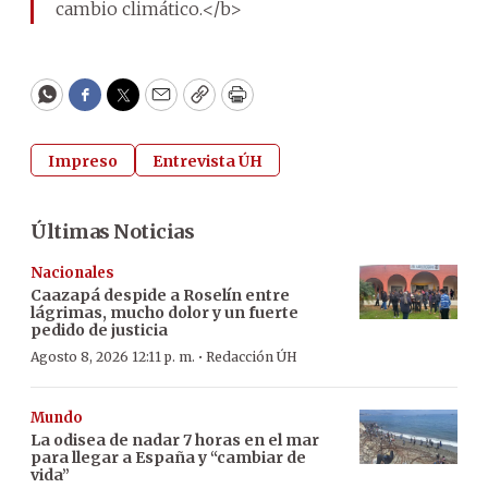
cambio climático.</b>
WhatsApp
Facebook
Twitter
Email
Copy
Print
Impreso
Entrevista ÚH
Últimas Noticias
Nacionales
Caazapá despide a Roselín entre
lágrimas, mucho dolor y un fuerte
pedido de justicia
·
Agosto 8, 2026 12:11 p. m.
Redacción ÚH
Mundo
La odisea de nadar 7 horas en el mar
para llegar a España y “cambiar de
vida”