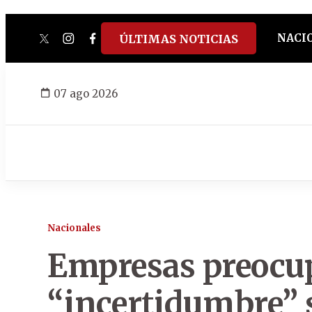
NACI
ÚLTIMAS NOTICIAS
twitter
instagram
facebook
tiktok
youtube
spotify
07 ago 2026
Nacionales
Empresas preocu
“incertidumbre” s