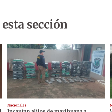
 esta sección
Nacionales
N
l
Incautan alijos de marihuana a