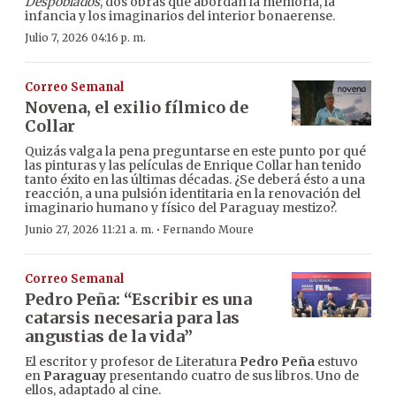
Despoblados
, dos obras que abordan la memoria, la
infancia y los imaginarios del interior bonaerense.
Julio 7, 2026 04:16 p. m.
Correo Semanal
Novena, el exilio fílmico de
Collar
Quizás valga la pena preguntarse en este punto por qué
las pinturas y las películas de Enrique Collar han tenido
tanto éxito en las últimas décadas. ¿Se deberá ésto a una
reacción, a una pulsión identitaria en la renovación del
imaginario humano y físico del Paraguay mestizo?.
·
Junio 27, 2026 11:21 a. m.
Fernando Moure
Correo Semanal
Pedro Peña: “Escribir es una
catarsis necesaria para las
angustias de la vida”
El escritor y profesor de Literatura
Pedro Peña
estuvo
en
Paraguay
presentando cuatro de sus libros. Uno de
ellos, adaptado al cine.