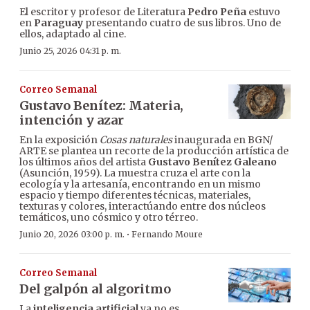
El escritor y profesor de Literatura
Pedro Peña
estuvo
en
Paraguay
presentando cuatro de sus libros. Uno de
ellos, adaptado al cine.
Junio 25, 2026 04:31 p. m.
Correo Semanal
Gustavo Benítez: Materia,
intención y azar
En la exposición
Cosas naturales
inaugurada en BGN/
ARTE se plantea un recorte de la producción artística de
los últimos años del artista
Gustavo Benítez Galeano
(Asunción, 1959). La muestra cruza el arte con la
ecología y la artesanía, encontrando en un mismo
espacio y tiempo diferentes técnicas, materiales,
texturas y colores, interactúando entre dos núcleos
temáticos, uno cósmico y otro térreo.
·
Junio 20, 2026 03:00 p. m.
Fernando Moure
Correo Semanal
Del galpón al algoritmo
La
inteligencia artificial
ya no es