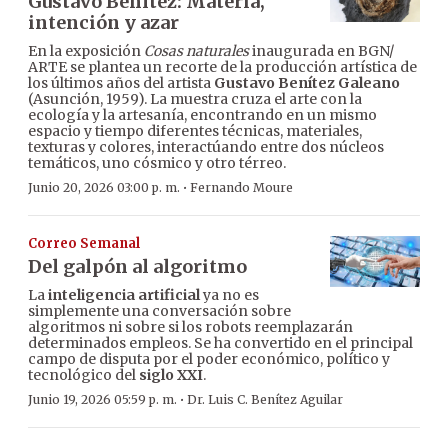
Gustavo Benítez: Materia,
intención y azar
En la exposición
Cosas naturales
inaugurada en BGN/
ARTE se plantea un recorte de la producción artística de
los últimos años del artista
Gustavo Benítez Galeano
(Asunción, 1959). La muestra cruza el arte con la
ecología y la artesanía, encontrando en un mismo
espacio y tiempo diferentes técnicas, materiales,
texturas y colores, interactúando entre dos núcleos
temáticos, uno cósmico y otro térreo.
·
Junio 20, 2026 03:00 p. m.
Fernando Moure
Correo Semanal
Del galpón al algoritmo
La
inteligencia artificial
ya no es
simplemente una conversación sobre
algoritmos ni sobre si los robots reemplazarán
determinados empleos. Se ha convertido en el principal
campo de disputa por el poder económico, político y
tecnológico del
siglo XXI
.
·
Junio 19, 2026 05:59 p. m.
Dr. Luis C. Benítez Aguilar