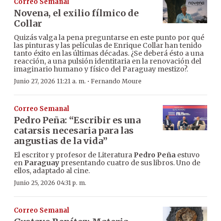
Correo Semanal
Novena, el exilio fílmico de
Collar
Quizás valga la pena preguntarse en este punto por qué
las pinturas y las películas de Enrique Collar han tenido
tanto éxito en las últimas décadas. ¿Se deberá ésto a una
reacción, a una pulsión identitaria en la renovación del
imaginario humano y físico del Paraguay mestizo?.
·
Junio 27, 2026 11:21 a. m.
Fernando Moure
Correo Semanal
Pedro Peña: “Escribir es una
catarsis necesaria para las
angustias de la vida”
El escritor y profesor de Literatura
Pedro Peña
estuvo
en
Paraguay
presentando cuatro de sus libros. Uno de
ellos, adaptado al cine.
Junio 25, 2026 04:31 p. m.
Correo Semanal