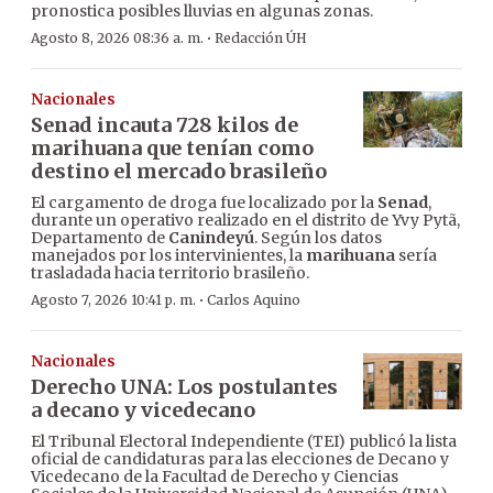
pronostica posibles lluvias en algunas zonas.
·
Agosto 8, 2026 08:36 a. m.
Redacción ÚH
Nacionales
Senad incauta 728 kilos de
marihuana que tenían como
destino el mercado brasileño
El cargamento de droga fue localizado por la
Senad
,
durante un operativo realizado en el distrito de Yvy Pytã,
Departamento de
Canindeyú
. Según los datos
manejados por los intervinientes, la
marihuana
sería
trasladada hacia territorio brasileño.
·
Agosto 7, 2026 10:41 p. m.
Carlos Aquino
Nacionales
Derecho UNA: Los postulantes
a decano y vicedecano
El Tribunal Electoral Independiente (TEI) publicó la lista
oficial de candidaturas para las elecciones de Decano y
Vicedecano de la Facultad de Derecho y Ciencias