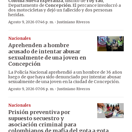
Colonia Nueva Esperanza
, distrito de
Yby Yaú
,
Departamento de
Concepción
. El percance involucró a
dos motocicletas y dejó un fallecido y dos personas
heridas.
·
Agosto 9, 2026 07:46 p. m.
Justiniano Riveros
Nacionales
Aprehenden a hombre
acusado de intentar abusar
sexualmente de una joven en
Concepción
La Policía Nacional aprehendió a un hombre de 36 años
luego de que haya sido denunciado por intentar abusar
sexualmente de una joven en la ciudad de Concepción.
·
Agosto 9, 2026 07:06 p. m.
Justiniano Riveros
Nacionales
Prisión preventiva por
supuesto secuestro y
asociación criminal para
colombianos de mafia del gota a gota