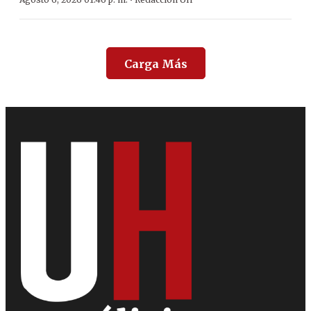
·
Carga Más