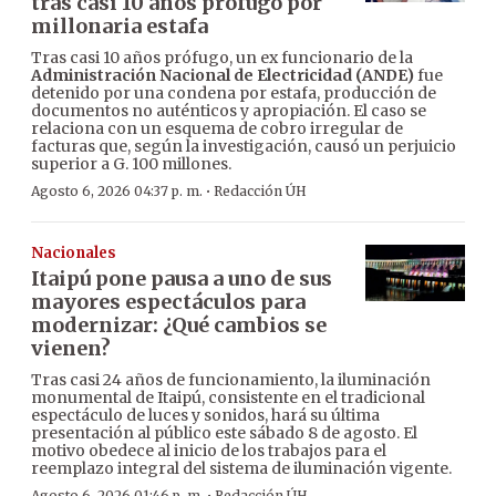
tras casi 10 años prófugo por
millonaria estafa
Tras casi 10 años prófugo, un ex funcionario de la
Administración Nacional de Electricidad (ANDE)
fue
detenido por una condena por estafa, producción de
documentos no auténticos y apropiación. El caso se
relaciona con un esquema de cobro irregular de
facturas que, según la investigación, causó un perjuicio
superior a G. 100 millones.
·
Agosto 6, 2026 04:37 p. m.
Redacción ÚH
Nacionales
Itaipú pone pausa a uno de sus
mayores espectáculos para
modernizar: ¿Qué cambios se
vienen?
Tras casi 24 años de funcionamiento, la iluminación
monumental de Itaipú, consistente en el tradicional
espectáculo de luces y sonidos, hará su última
presentación al público este sábado 8 de agosto. El
motivo obedece al inicio de los trabajos para el
reemplazo integral del sistema de iluminación vigente.
Agosto 6, 2026 01:46 p. m.
Redacción ÚH