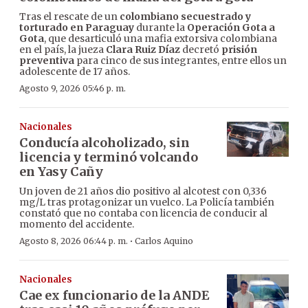
Tras el rescate de un
colombiano secuestrado y
torturado en Paraguay
durante la
Operación Gota a
Gota
, que desarticuló una mafia extorsiva colombiana
en el país, la jueza
Clara Ruiz Díaz
decretó
prisión
preventiva
para cinco de sus integrantes, entre ellos un
adolescente de 17 años.
Agosto 9, 2026 05:46 p. m.
Nacionales
Conducía alcoholizado, sin
licencia y terminó volcando
en Yasy Cañy
Un joven de 21 años dio positivo al alcotest con 0,336
mg/L tras protagonizar un vuelco. La Policía también
constató que no contaba con licencia de conducir al
momento del accidente.
·
Agosto 8, 2026 06:44 p. m.
Carlos Aquino
Nacionales
Cae ex funcionario de la ANDE