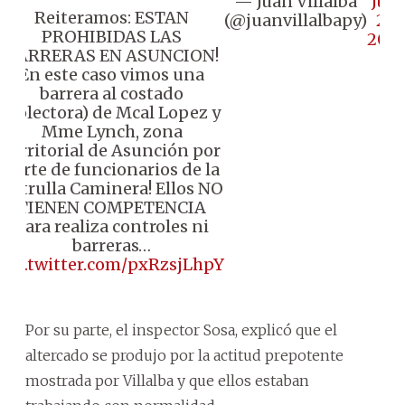
— Juan Villalba
July
Reiteramos: ESTAN
(@juanvillalbapy)
25,
PROHIBIDAS LAS
202
BARRERAS EN ASUNCION!
En este caso vimos una
barrera al costado
(colectora) de Mcal Lopez y
Mme Lynch, zona
territorial de Asunción por
parte de funcionarios de la
Patrulla Caminera! Ellos NO
TIENEN COMPETENCIA
para realiza controles ni
barreras…
pic.twitter.com/pxRzsjLhpY
Por su parte, el inspector Sosa, explicó que el
altercado se produjo por la actitud prepotente
mostrada por Villalba y que ellos estaban