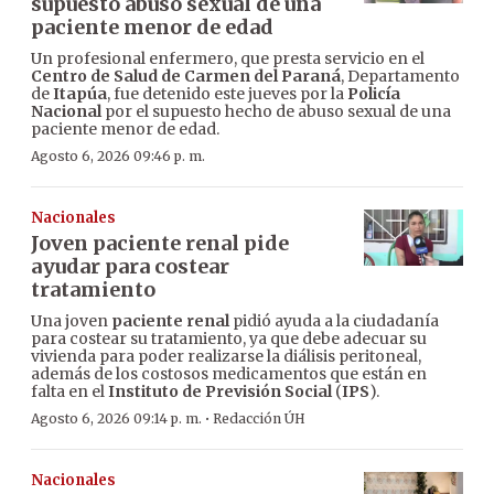
supuesto abuso sexual de una
paciente menor de edad
Un profesional enfermero, que presta servicio en el
Centro de Salud de Carmen del Paraná
, Departamento
de
Itapúa
, fue detenido este jueves por la
Policía
Nacional
por el supuesto hecho de abuso sexual de una
paciente menor de edad.
Agosto 6, 2026 09:46 p. m.
Nacionales
Joven paciente renal pide
ayudar para costear
tratamiento
Una joven
paciente renal
pidió ayuda a la ciudadanía
para costear su tratamiento, ya que debe adecuar su
vivienda para poder realizarse la diálisis peritoneal,
además de los costosos medicamentos que están en
falta en el
Instituto de Previsión Social
(
IPS
).
·
Agosto 6, 2026 09:14 p. m.
Redacción ÚH
Nacionales