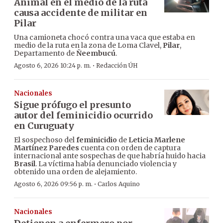
Animal en el medio de la ruta
causa accidente de militar en
Pilar
Una camioneta chocó contra una vaca que estaba en
medio de la ruta en la zona de Loma Clavel,
Pilar
,
Departamento de
Ñeembucú
.
·
Agosto 6, 2026 10:24 p. m.
Redacción ÚH
Nacionales
Sigue prófugo el presunto
autor del feminicidio ocurrido
en Curuguaty
El sospechoso del
feminicidio
de
Leticia Marlene
Martínez Paredes
cuenta con orden de captura
internacional ante sospechas de que habría huido hacia
Brasil
. La víctima había denunciado violencia y
obtenido una orden de alejamiento.
·
Agosto 6, 2026 09:56 p. m.
Carlos Aquino
Nacionales