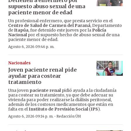
Detienen a enfermero por
supuesto abuso sexual de una
paciente menor de edad
Un profesional enfermero, que presta servicio en el
Centro de Salud de Carmen del Paraná
, Departamento
de
Itapúa
, fue detenido este jueves por la
Policía
Nacional
por el supuesto hecho de abuso sexual de una
paciente menor de edad.
Agosto 6, 2026 09:46 p. m.
Nacionales
Joven paciente renal pide
ayudar para costear
tratamiento
Una joven
paciente renal
pidió ayuda a la ciudadanía
para costear su tratamiento, ya que debe adecuar su
vivienda para poder realizarse la diálisis peritoneal,
además de los costosos medicamentos que están en
falta en el
Instituto de Previsión Social
(
IPS
).
·
Agosto 6, 2026 09:14 p. m.
Redacción ÚH