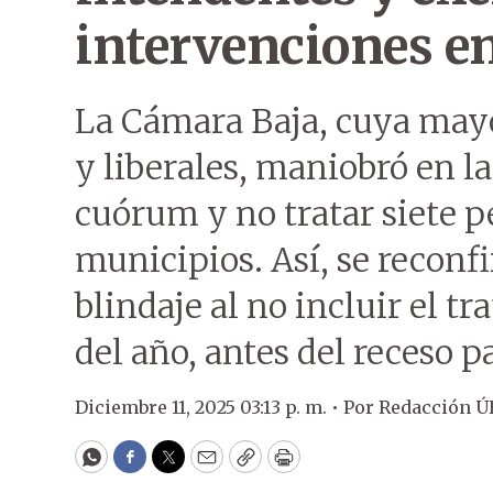
intervenciones en
La Cámara Baja, cuya mayo
y liberales, maniobró en la
cuórum y no tratar siete p
municipios. Así, se reconfi
blindaje al no incluir el t
del año, antes del receso 
Diciembre 11, 2025 03:13 p. m. •
Por
Redacción Ú
WhatsApp
Facebook
Twitter
Email
Copy
Print