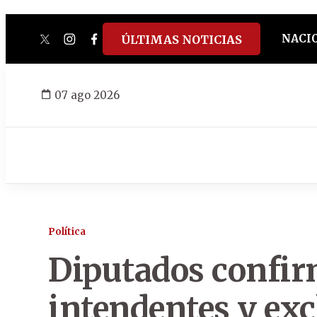
NACI
ÚLTIMAS NOTICIAS
twitter
instagram
facebook
tiktok
youtube
spotify
07 ago 2026
Política
Diputados confir
intendentes y exc