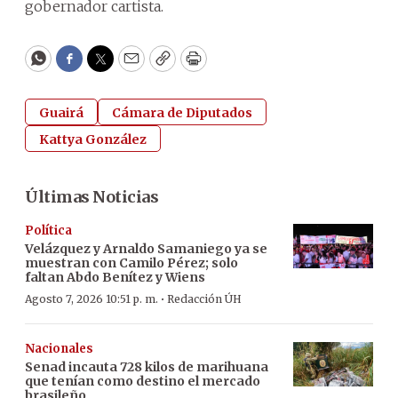
gobernador cartista.
WhatsApp
Facebook
Twitter
Email
Copy
Print
Guairá
Cámara de Diputados
Kattya González
Últimas Noticias
Política
Velázquez y Arnaldo Samaniego ya se
muestran con Camilo Pérez; solo
faltan Abdo Benítez y Wiens
·
Agosto 7, 2026 10:51 p. m.
Redacción ÚH
Nacionales
Senad incauta 728 kilos de marihuana
que tenían como destino el mercado
brasileño