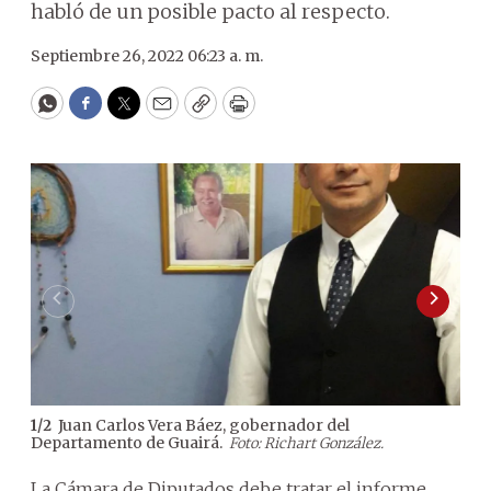
habló de un posible pacto al respecto.
Septiembre 26, 2022 06:23 a. m.
WhatsApp
Facebook
Twitter
Email
Copy
Print
Juan Carlos Vera Báez, gobernador del
1
/
2
2
/
2
Departamento de Guairá.
Foto: Richart González.
La Cámara de Diputados debe tratar el informe