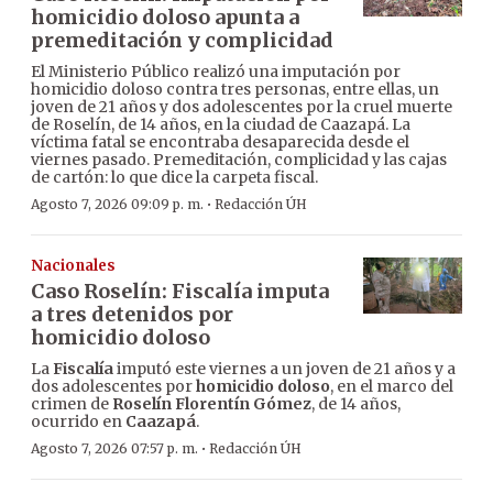
homicidio doloso apunta a
premeditación y complicidad
El Ministerio Público realizó una imputación por
homicidio doloso contra tres personas, entre ellas, un
joven de 21 años y dos adolescentes por la cruel muerte
de Roselín, de 14 años, en la ciudad de Caazapá. La
víctima fatal se encontraba desaparecida desde el
viernes pasado. Premeditación, complicidad y las cajas
de cartón: lo que dice la carpeta fiscal.
·
Agosto 7, 2026 09:09 p. m.
Redacción ÚH
Nacionales
Caso Roselín: Fiscalía imputa
a tres detenidos por
homicidio doloso
La
Fiscalía
imputó este viernes a un joven de 21 años y a
dos adolescentes por
homicidio doloso
, en el marco del
crimen de
Roselín Florentín Gómez
, de 14 años,
ocurrido en
Caazapá
.
·
Agosto 7, 2026 07:57 p. m.
Redacción ÚH