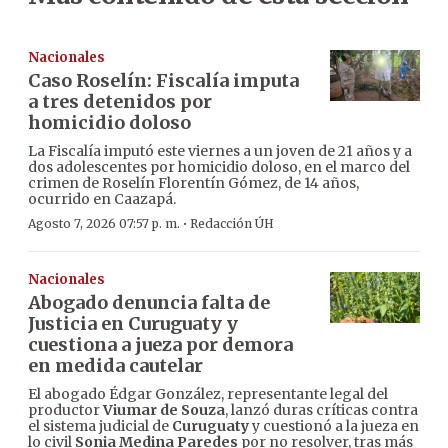
Nacionales
Caso Roselín: Fiscalía imputa
a tres detenidos por
homicidio doloso
La Fiscalía imputó este viernes a un joven de 21 años y a
dos adolescentes por homicidio doloso, en el marco del
crimen de Roselín Florentín Gómez, de 14 años,
ocurrido en Caazapá.
·
Agosto 7, 2026 07:57 p. m.
Redacción ÚH
Nacionales
Abogado denuncia falta de
Justicia en Curuguaty y
cuestiona a jueza por demora
en medida cautelar
El abogado Édgar González, representante legal del
productor
Viumar de Souza
, lanzó duras críticas contra
el sistema judicial de
Curuguaty
y cuestionó a la jueza en
lo civil
Sonia Medina Paredes
por no resolver, tras más