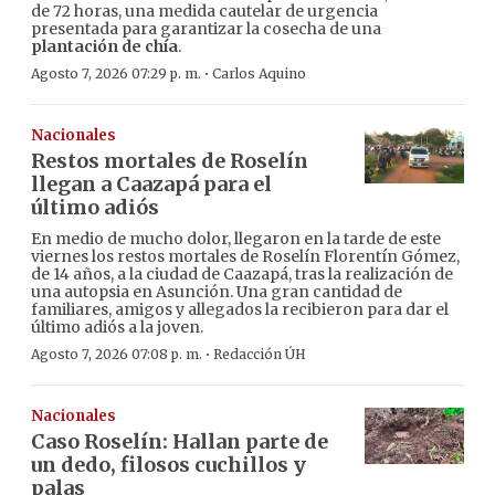
de 72 horas, una medida cautelar de urgencia
presentada para garantizar la cosecha de una
plantación de chía
.
·
Agosto 7, 2026 07:29 p. m.
Carlos Aquino
Nacionales
Restos mortales de Roselín
llegan a Caazapá para el
último adiós
En medio de mucho dolor, llegaron en la tarde de este
viernes los restos mortales de Roselín Florentín Gómez,
de 14 años, a la ciudad de Caazapá, tras la realización de
una autopsia en Asunción. Una gran cantidad de
familiares, amigos y allegados la recibieron para dar el
último adiós a la joven.
·
Agosto 7, 2026 07:08 p. m.
Redacción ÚH
Nacionales
Caso Roselín: Hallan parte de
un dedo, filosos cuchillos y
palas