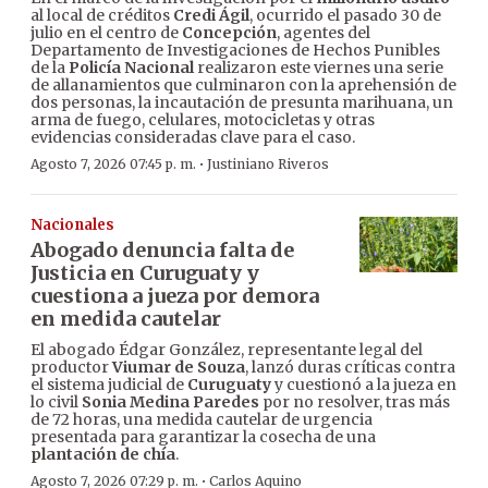
al local de créditos
Credi Ágil
, ocurrido el pasado 30 de
julio en el centro de
Concepción
, agentes del
Departamento de Investigaciones de Hechos Punibles
de la
Policía Nacional
realizaron este viernes una serie
de allanamientos que culminaron con la aprehensión de
dos personas, la incautación de presunta marihuana, un
arma de fuego, celulares, motocicletas y otras
evidencias consideradas clave para el caso.
·
Agosto 7, 2026 07:45 p. m.
Justiniano Riveros
Nacionales
Abogado denuncia falta de
Justicia en Curuguaty y
cuestiona a jueza por demora
en medida cautelar
El abogado Édgar González, representante legal del
productor
Viumar de Souza
, lanzó duras críticas contra
el sistema judicial de
Curuguaty
y cuestionó a la jueza en
lo civil
Sonia Medina Paredes
por no resolver, tras más
de 72 horas, una medida cautelar de urgencia
presentada para garantizar la cosecha de una
plantación de chía
.
·
Agosto 7, 2026 07:29 p. m.
Carlos Aquino