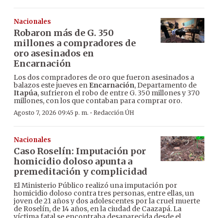
Nacionales
Robaron más de G. 350
millones a compradores de
oro asesinados en
Encarnación
Los dos compradores de oro que fueron asesinados a
balazos este jueves en
Encarnación
, Departamento de
Itapúa
, sufrieron el robo de entre G. 350 millones y 370
millones, con los que contaban para comprar oro.
·
Agosto 7, 2026 09:45 p. m.
Redacción ÚH
Nacionales
Caso Roselín: Imputación por
homicidio doloso apunta a
premeditación y complicidad
El Ministerio Público realizó una imputación por
homicidio doloso contra tres personas, entre ellas, un
joven de 21 años y dos adolescentes por la cruel muerte
de Roselín, de 14 años, en la ciudad de Caazapá. La
víctima fatal se encontraba desaparecida desde el