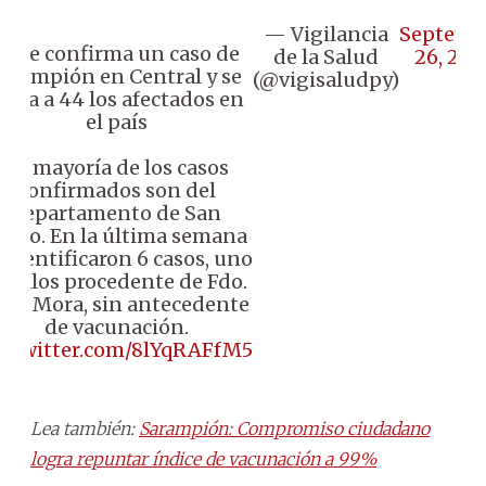
— Vigilancia
Septemb
📍 Se confirma un caso de
de la Salud
26, 202
sarampión en Central y se
(@vigisaludpy)
leva a 44 los afectados en
el país
La mayoría de los casos
confirmados son del
departamento de San
edro. En la última semana
 identificaron 6 casos, uno
e ellos procedente de Fdo.
e la Mora, sin antecedente
de vacunación.
ic.twitter.com/8lYqRAFfM5
Lea también:
Sarampión: Compromiso ciudadano
logra repuntar índice de vacunación a 99%