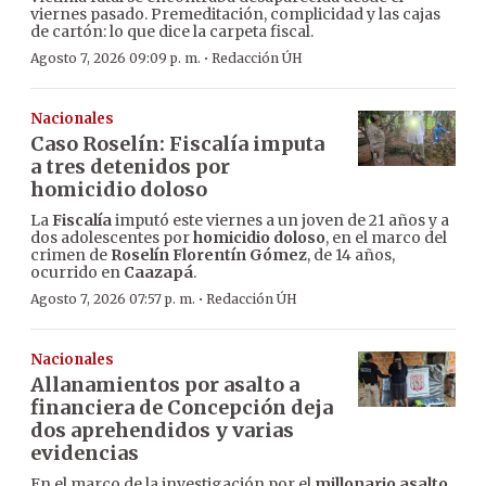
viernes pasado. Premeditación, complicidad y las cajas
de cartón: lo que dice la carpeta fiscal.
·
Agosto 7, 2026 09:09 p. m.
Redacción ÚH
Nacionales
Caso Roselín: Fiscalía imputa
a tres detenidos por
homicidio doloso
La
Fiscalía
imputó este viernes a un joven de 21 años y a
dos adolescentes por
homicidio doloso
, en el marco del
crimen de
Roselín Florentín Gómez
, de 14 años,
ocurrido en
Caazapá
.
·
Agosto 7, 2026 07:57 p. m.
Redacción ÚH
Nacionales
Allanamientos por asalto a
financiera de Concepción deja
dos aprehendidos y varias
evidencias
En el marco de la investigación por el
millonario asalto