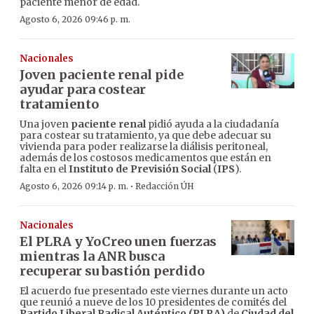
paciente menor de edad.
Agosto 6, 2026 09:46 p. m.
Nacionales
Joven paciente renal pide
ayudar para costear
tratamiento
Una joven
paciente renal
pidió ayuda a la ciudadanía
para costear su tratamiento, ya que debe adecuar su
vivienda para poder realizarse la diálisis peritoneal,
además de los costosos medicamentos que están en
falta en el
Instituto de Previsión Social
(
IPS
).
·
Agosto 6, 2026 09:14 p. m.
Redacción ÚH
Nacionales
El PLRA y YoCreo unen fuerzas
mientras la ANR busca
recuperar su bastión perdido
El acuerdo fue presentado este viernes durante un acto
que reunió a nueve de los 10 presidentes de comités del
Partido Liberal Radical Auténtico (PLRA)
de
Ciudad del