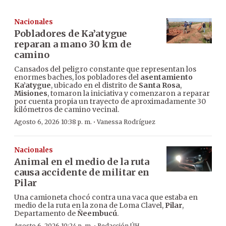
Nacionales
Pobladores de Ka’atygue
reparan a mano 30 km de
camino
Cansados del peligro constante que representan los
enormes baches, los pobladores del
asentamiento
Ka’atygue
, ubicado en el distrito de
Santa Rosa
,
Misiones
, tomaron la iniciativa y comenzaron a reparar
por cuenta propia un trayecto de aproximadamente 30
kilómetros de camino vecinal.
·
Agosto 6, 2026 10:38 p. m.
Vanessa Rodríguez
Nacionales
Animal en el medio de la ruta
causa accidente de militar en
Pilar
Una camioneta chocó contra una vaca que estaba en
medio de la ruta en la zona de Loma Clavel,
Pilar
,
Departamento de
Ñeembucú
.
Agosto 6, 2026 10:24 p. m.
Redacción ÚH