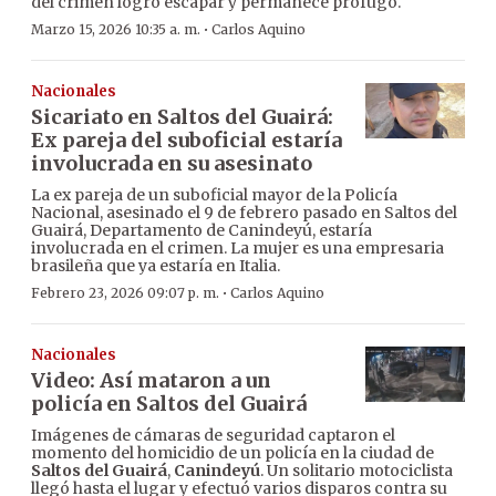
del crimen logró escapar y permanece prófugo.
·
Marzo 15, 2026 10:35 a. m.
Carlos Aquino
Nacionales
Sicariato en Saltos del Guairá:
Ex pareja del suboficial estaría
involucrada en su asesinato
La ex pareja de un suboficial mayor de la Policía
Nacional, asesinado el 9 de febrero pasado en Saltos del
Guairá, Departamento de Canindeyú, estaría
involucrada en el crimen. La mujer es una empresaria
brasileña que ya estaría en Italia.
·
Febrero 23, 2026 09:07 p. m.
Carlos Aquino
Nacionales
Video: Así mataron a un
policía en Saltos del Guairá
Imágenes de cámaras de seguridad captaron el
momento del homicidio de un policía en la ciudad de
Saltos del Guairá
,
Canindeyú
. Un solitario motociclista
llegó hasta el lugar y efectuó varios disparos contra su