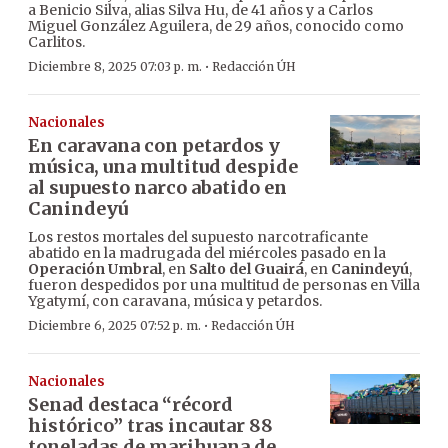
a Benicio Silva, alias Silva Hu, de 41 años y a Carlos
Miguel González Aguilera, de 29 años, conocido como
Carlitos.
·
Diciembre 8, 2025 07:03 p. m.
Redacción ÚH
Nacionales
En caravana con petardos y
música, una multitud despide
al supuesto narco abatido en
Canindeyú
Los restos mortales del supuesto narcotraficante
abatido en la madrugada del miércoles pasado en la
Operación Umbral
, en
Salto del Guairá
, en
Canindeyú
,
fueron despedidos por una multitud de personas en Villa
Ygatymí, con caravana, música y petardos.
·
Diciembre 6, 2025 07:52 p. m.
Redacción ÚH
Nacionales
Senad destaca “récord
histórico” tras incautar 88
toneladas de marihuana de