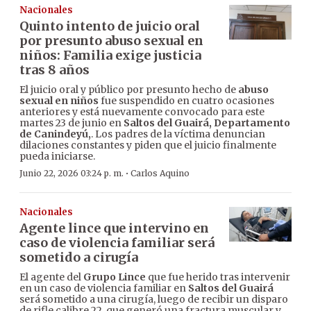
Nacionales
Quinto intento de juicio oral
por presunto abuso sexual en
niños: Familia exige justicia
tras 8 años
El juicio oral y público por presunto hecho de
abuso
sexual en niños
fue suspendido en cuatro ocasiones
anteriores y está nuevamente convocado para este
martes 23 de junio en
Saltos del Guairá, Departamento
de Canindeyú,
. Los padres de la víctima denuncian
dilaciones constantes y piden que el juicio finalmente
pueda iniciarse.
·
Junio 22, 2026 03:24 p. m.
Carlos Aquino
Nacionales
Agente lince que intervino en
caso de violencia familiar será
sometido a cirugía
El agente del
Grupo Lince
que fue herido tras intervenir
en un caso de violencia familiar en
Saltos del Guairá
será sometido a una cirugía, luego de recibir un disparo
de rifle calibre 22, que generó una fractura muscular y