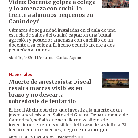
Video: Docente golpea a colega
y lo amenaza con cuchillo
frente a alumnos pequeños en
Canindeyú
Cámaras de seguridad instaladas en el aula de una
escuela de Saltos del Guairá captaron una brutal
agresión y posterior amenaza con cuchillo de un
docente a su colega. El hecho ocurrió frente a dos
pequeños alumnos.
·
Abril 16, 2026 11:50 a. m.
Carlos Aquino
Nacionales
Muerte de anestesista: Fiscal
resalta marcas visibles en
brazo y no descarta
sobredosis de fentanilo
El fiscal Abelino Aveiro, que investiga la muerte de un
joven anestesista en Saltos del Guairá, Departamento de
Canindeyú, señaló que se hallaron vestigios de
inyecciones en zonas visibles del brazo de la víctima. El
hecho ocurrió el viernes, luego de una cirugía.
·
Abril 13, 2026 08:09 a. m.
Redacción ÚH