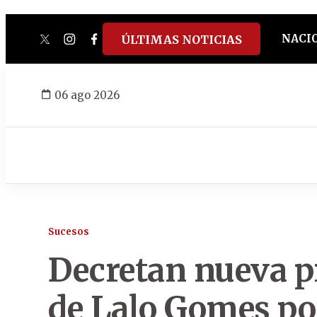
NACI
ÚLTIMAS NOTICIAS
twitter
instagram
facebook
tiktok
youtube
spotify
06 ago 2026
Sucesos
Decretan nueva pr
de Lalo Gomes po