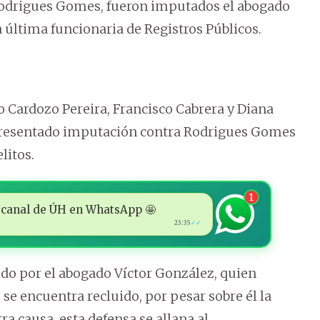
odrigues Gomes, fueron imputados el abogado
 última funcionaria de Registros Públicos.
o Cardozo Pereira, Francisco Cabrera y Diana
presentado imputación contra Rodrigues Gomes
litos.
1
 al canal de ÚH en WhatsApp 🤩
23:35
✓✓
ido por el abogado Víctor González, quien
se encuentra recluido, por pesar sobre él la
a causa, esta defensa se allana al