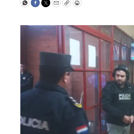
WhatsApp
Facebook
Twitter
Email
Copy
Print