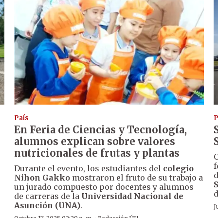
País
P
d
En Feria de Ciencias y Tecnología,
alumnos explican sobre valores
nutricionales de frutas y plantas
C
f
Durante el evento, los estudiantes del
colegio
d
Nihon Gakko
mostraron el fruto de su trabajo a
un jurado compuesto por docentes y alumnos
d
de carreras de la
Universidad Nacional de
Asunción (UNA)
.
J