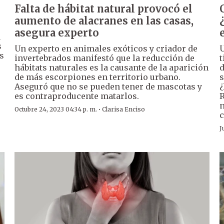
Falta de hábitat natural provocó el
aumento de alacranes en las casas,
asegura experto
a
s
Un experto en animales exóticos y criador de
U
s
invertebrados manifestó que la reducción de
t
hábitats naturales es la causante de la aparición
d
de más escorpiones en territorio urbano.
s
Aseguró que no se pueden tener de mascotas y
¿
es contraproducente matarlos.
R
n
·
Octubre 24, 2023 04:34 p. m.
Clarisa Enciso
c
J