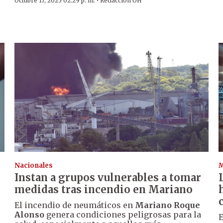
·
Octubre 17, 2025 02:29 p. m.
Redacción ÚH
Nacionales
Instan a grupos vulnerables a tomar
medidas tras incendio en Mariano
El incendio de neumáticos en
Mariano Roque
Alonso
genera condiciones peligrosas para la
E