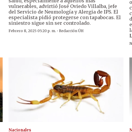
salud, especialmente a aquellos más
o
vulnerables, advirtió José Oviedo Villalba, jefe
c
del Servicio de Neumología y Alergia de IPS. El
c
especialista pidió protegerse con tapabocas. El
d
siniestro sigue sin ser controlado.
e
l
·
Febrero 8, 2025 05:20 p. m.
Redacción ÚH
L
N
Nacionales
N