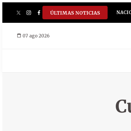
NACI
ÚLTIMAS NOTICIAS
twitter
instagram
facebook
tiktok
youtube
spotify
07 ago 2026
C