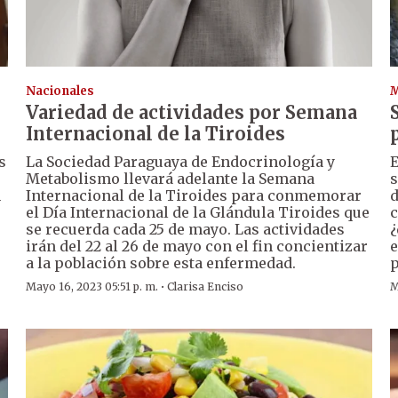
Nacionales
M
Variedad de actividades por Semana
Internacional de la Tiroides
s
La Sociedad Paraguaya de Endocrinología y
E
Metabolismo llevará adelante la Semana
s
n
Internacional de la Tiroides para conmemorar
d
el Día Internacional de la Glándula Tiroides que
c
se recuerda cada 25 de mayo. Las actividades
¿
irán del 22 al 26 de mayo con el fin concientizar
e
a la población sobre esta enfermedad.
p
·
Mayo 16, 2023 05:51 p. m.
Clarisa Enciso
M