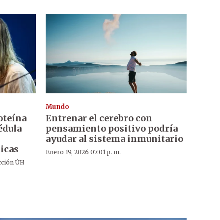
Mundo
oteína
Entrenar el cerebro con
édula
pensamiento positivo podría
ayudar al sistema inmunitario
jicas
Enero 19, 2026 07:01 p. m.
cción ÚH