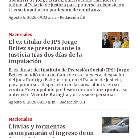
Social
(
IPS
)
Jorge Brítez
, quien acudió este jueves
último al Palacio de Justicia para ponerse a disposición
tras su imputación por
lesión de confianza
.
·
Agosto 6, 2026 09:32 a. m.
Redacción ÚH
Nacionales
El ex titular de IPS Jorge
Brítez se presenta ante la
Justicia tras dos días de la
imputación
El ex titular del
Instituto de Previsión Social
(
IPS
)
Jorge
Britez
acudió en la mañana de este jueves al despacho
del juez Rodrigo Estigarribia, en el Palacio de Justicia,
para ponerse a disposición en la causa abierta en su
contra. Fue imputado por lesión de confianza junto a su
antecesor
Vicente Bataglia
y otras siete personas.
·
Agosto 6, 2026 08:13 a. m.
Redacción ÚH
Nacionales
Lluvias y tormentas
acompañarán el ingreso de un