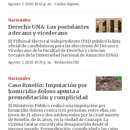
·
Agosto 7, 2026 10:41 p. m.
Carlos Aquino
Nacionales
Derecho UNA: Los postulantes
a decano y vicedecano
El Tribunal Electoral Independiente (TEI) publicó la lista
oficial de candidaturas para las elecciones de Decano y
Vicedecano de la Facultad de Derecho y Ciencias
Sociales de la Universidad Nacional de Asunción (UNA).
·
Agosto 7, 2026 10:35 p. m.
Redacción ÚH
Nacionales
Caso Roselín: Imputación por
homicidio doloso apunta a
premeditación y complicidad
El Ministerio Público realizó una imputación por
homicidio doloso contra tres personas, entre ellas, un
joven de 21 años y dos adolescentes por la cruel muerte
de Roselín, de 14 años, en la ciudad de Caazapá. La
víctima fatal se encontraba desaparecida desde el
viernes pasado. Premeditación, complicidad y las cajas