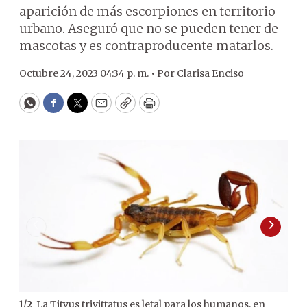
aparición de más escorpiones en territorio
urbano. Aseguró que no se pueden tener de
mascotas y es contraproducente matarlos.
Octubre 24, 2023 04:34 p. m. •
Por
Clarisa Enciso
WhatsApp
Facebook
Twitter
Email
Copy
Print
La Tityus trivittatus es letal para los humanos, en
1
/
2
2
/
2