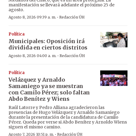
Médanos del Chaco, que es un área protegida. La
manifestación se llevará adelante el próximo 25 de
agosto.
·
Agosto 8, 2026 09:39 a. m.
Redacción ÚH
Política
Municipales: Oposición irá
dividida en ciertos distritos
·
Agosto 8, 2026 04:00 a. m.
Redacción ÚH
Política
Velázquez y Arnaldo
Samaniego ya se muestran
con Camilo Pérez; solo faltan
Abdo Benítez y Wiens
Raúl Latorre y Pedro Alliana agradecieron las
presencias de Hugo Velázquez y Arnaldo Samaniego
durante la presentación de la candidatura de Camilo
Pérez. Queda por verse si Abdo Benítez y Arnoldo Wiens
siguen el mismo camino.
·
Agosto 7, 2026 10:51 p. m.
Redacción ÚH