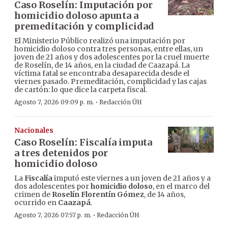
Caso Roselín: Imputación por
homicidio doloso apunta a
premeditación y complicidad
El Ministerio Público realizó una imputación por
homicidio doloso contra tres personas, entre ellas, un
joven de 21 años y dos adolescentes por la cruel muerte
de Roselín, de 14 años, en la ciudad de Caazapá. La
víctima fatal se encontraba desaparecida desde el
viernes pasado. Premeditación, complicidad y las cajas
de cartón: lo que dice la carpeta fiscal.
·
Agosto 7, 2026 09:09 p. m.
Redacción ÚH
Nacionales
Caso Roselín: Fiscalía imputa
a tres detenidos por
homicidio doloso
La
Fiscalía
imputó este viernes a un joven de 21 años y a
dos adolescentes por
homicidio doloso
, en el marco del
crimen de
Roselín Florentín Gómez
, de 14 años,
ocurrido en
Caazapá
.
·
Agosto 7, 2026 07:57 p. m.
Redacción ÚH