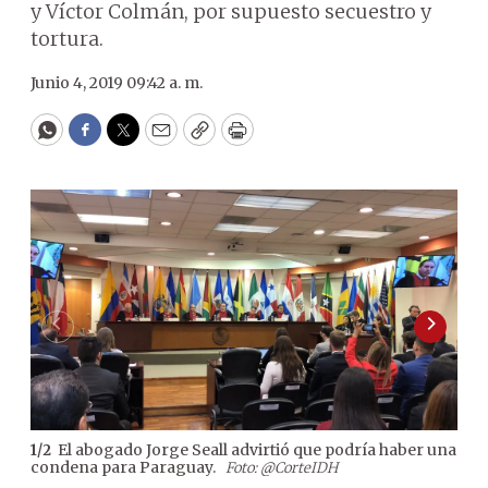
y Víctor Colmán, por supuesto secuestro y
tortura.
Junio 4, 2019 09:42 a. m.
WhatsApp
Facebook
Twitter
Email
Copy
Print
El abogado Jorge Seall advirtió que podría haber una
1
/
2
2
/
2
condena para Paraguay.
dict
Foto: @CorteIDH