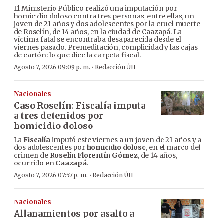
El Ministerio Público realizó una imputación por
homicidio doloso contra tres personas, entre ellas, un
joven de 21 años y dos adolescentes por la cruel muerte
de Roselín, de 14 años, en la ciudad de Caazapá. La
víctima fatal se encontraba desaparecida desde el
viernes pasado. Premeditación, complicidad y las cajas
de cartón: lo que dice la carpeta fiscal.
·
Agosto 7, 2026 09:09 p. m.
Redacción ÚH
Nacionales
Caso Roselín: Fiscalía imputa
a tres detenidos por
homicidio doloso
La
Fiscalía
imputó este viernes a un joven de 21 años y a
dos adolescentes por
homicidio doloso
, en el marco del
crimen de
Roselín Florentín Gómez
, de 14 años,
ocurrido en
Caazapá
.
·
Agosto 7, 2026 07:57 p. m.
Redacción ÚH
Nacionales
Allanamientos por asalto a