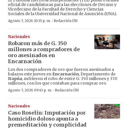
El Tribunal Electoral Independiente (TEI) publicó la lista
oficial de candidaturas para las elecciones de Decano y
Vicedecano de la Facultad de Derecho y Ciencias
Sociales de la Universidad Nacional de Asunción (UNA).
·
Agosto 7, 2026 10:35 p. m.
Redacción ÚH
Nacionales
Robaron más de G. 350
millones a compradores de
oro asesinados en
Encarnación
Los dos compradores de oro que fueron asesinados a
balazos este jueves en
Encarnación
, Departamento de
Itapúa
, sufrieron el robo de entre G. 350 millones y 370
millones, con los que contaban para comprar oro.
·
Agosto 7, 2026 09:45 p. m.
Redacción ÚH
Nacionales
Caso Roselín: Imputación por
homicidio doloso apunta a
premeditación y complicidad