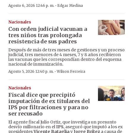
·
Agosto 6, 2026 12:46 p. m.
Edgar Medina
Nacionales
Con orden judicial vacunan a
tres niños tras prolongada
resistencia de sus padres
Después de más de tres meses de gestiones y un proceso
judicial, tres menores de 4 meses, 7 y 8 años recibieron
las vacunas que les correspondían dentro del esquema
nacional de inmunización.
·
Agosto 5, 2026 12:40 p. m.
Wilson Ferreira
Nacionales
Fiscal dice que precipitó
imputación de ex titulares del
IPS por filtraciones y para no
ser recusado
El agente fiscal Julio Ortiz, que investiga un presunto
desvío millonario en el
IPS
, aseguró que imputó a los ex
presidentes
Vicente Bataglia
y
Jorge Brítez
a causa de