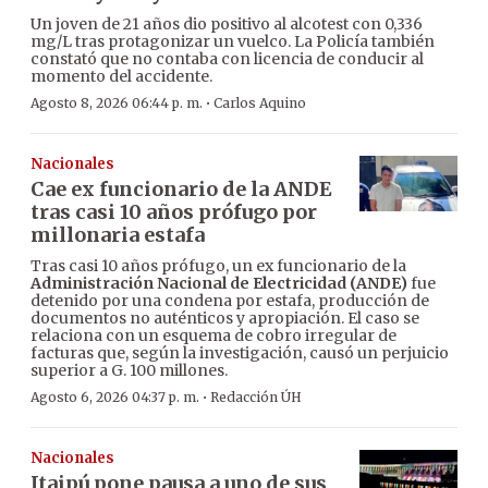
Un joven de 21 años dio positivo al alcotest con 0,336
mg/L tras protagonizar un vuelco. La Policía también
constató que no contaba con licencia de conducir al
momento del accidente.
·
Agosto 8, 2026 06:44 p. m.
Carlos Aquino
Nacionales
Cae ex funcionario de la ANDE
tras casi 10 años prófugo por
millonaria estafa
Tras casi 10 años prófugo, un ex funcionario de la
Administración Nacional de Electricidad (ANDE)
fue
detenido por una condena por estafa, producción de
documentos no auténticos y apropiación. El caso se
relaciona con un esquema de cobro irregular de
facturas que, según la investigación, causó un perjuicio
superior a G. 100 millones.
·
Agosto 6, 2026 04:37 p. m.
Redacción ÚH
Nacionales
Itaipú pone pausa a uno de sus