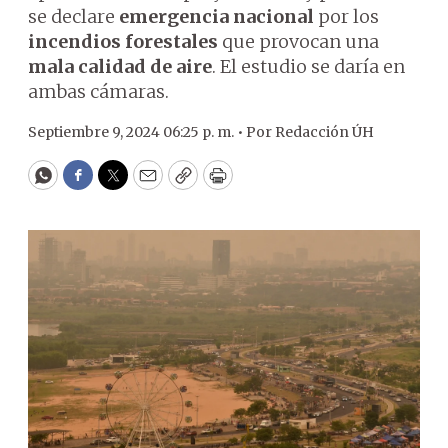
se declare
emergencia nacional
por los
incendios forestales
que provocan una
mala calidad de aire
. El estudio se daría en
ambas cámaras.
Septiembre 9, 2024 06:25 p. m. •
Por
Redacción ÚH
WhatsApp
Facebook
Twitter
Email
Copy
Print