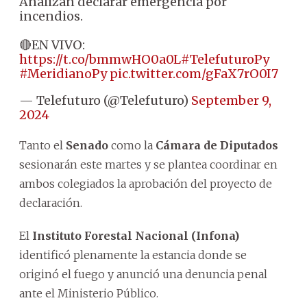
Analizan declarar emergencia por
incendios.
🔴EN VIVO:
https://t.co/bmmwHO0a0L
#TelefuturoPy
#MeridianoPy
pic.twitter.com/gFaX7rO0I7
— Telefuturo (@Telefuturo)
September 9,
2024
Tanto el
Senado
como la
Cámara de Diputados
sesionarán este martes y se plantea coordinar en
ambos colegiados la aprobación del proyecto de
declaración.
El
Instituto Forestal Nacional (Infona)
identificó plenamente la estancia donde se
originó el fuego y anunció una denuncia penal
ante el Ministerio Público.