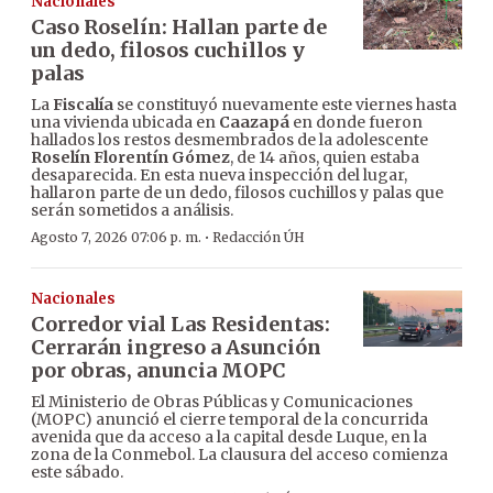
Nacionales
Caso Roselín: Hallan parte de
un dedo, filosos cuchillos y
palas
La
Fiscalía
se constituyó nuevamente este viernes hasta
una vivienda ubicada en
Caazapá
en donde fueron
hallados los restos desmembrados de la adolescente
Roselín Florentín Gómez
, de 14 años, quien estaba
desaparecida. En esta nueva inspección del lugar,
hallaron parte de un dedo, filosos cuchillos y palas que
serán sometidos a análisis.
·
Agosto 7, 2026 07:06 p. m.
Redacción ÚH
Nacionales
Corredor vial Las Residentas:
Cerrarán ingreso a Asunción
por obras, anuncia MOPC
El Ministerio de Obras Públicas y Comunicaciones
(MOPC) anunció el cierre temporal de la concurrida
avenida que da acceso a la capital desde Luque, en la
zona de la Conmebol. La clausura del acceso comienza
este sábado.