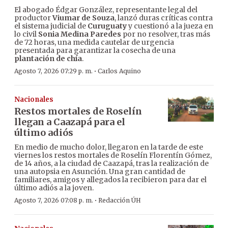
El abogado Édgar González, representante legal del
productor
Viumar de Souza
, lanzó duras críticas contra
el sistema judicial de
Curuguaty
y cuestionó a la jueza en
lo civil
Sonia Medina Paredes
por no resolver, tras más
de 72 horas, una medida cautelar de urgencia
presentada para garantizar la cosecha de una
plantación de chía
.
·
Agosto 7, 2026 07:29 p. m.
Carlos Aquino
Nacionales
Restos mortales de Roselín
llegan a Caazapá para el
último adiós
En medio de mucho dolor, llegaron en la tarde de este
viernes los restos mortales de Roselín Florentín Gómez,
de 14 años, a la ciudad de Caazapá, tras la realización de
una autopsia en Asunción. Una gran cantidad de
familiares, amigos y allegados la recibieron para dar el
último adiós a la joven.
·
Agosto 7, 2026 07:08 p. m.
Redacción ÚH