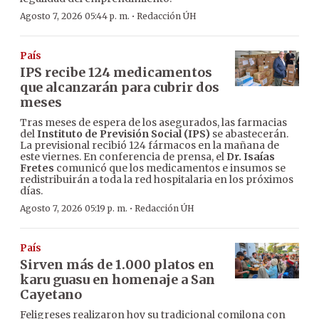
·
Agosto 7, 2026 05:44 p. m.
Redacción ÚH
País
IPS recibe 124 medicamentos
que alcanzarán para cubrir dos
meses
Tras meses de espera de los asegurados, las farmacias
del
Instituto de Previsión Social (IPS)
se abastecerán.
La previsional recibió 124 fármacos en la mañana de
este viernes. En conferencia de prensa, el
Dr. Isaías
Fretes
comunicó que los medicamentos e insumos se
redistribuirán a toda la red hospitalaria en los próximos
días.
·
Agosto 7, 2026 05:19 p. m.
Redacción ÚH
País
Sirven más de 1.000 platos en
karu guasu en homenaje a San
Cayetano
Feligreses realizaron hoy su tradicional comilona con