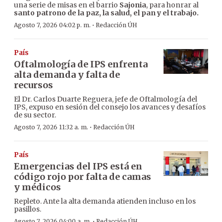
una serie de misas en el barrio
Sajonia
, para honrar al
santo patrono de la paz, la salud, el pan y el trabajo.
·
Agosto 7, 2026 04:02 p. m.
Redacción ÚH
País
Oftalmología de IPS enfrenta
alta demanda y falta de
recursos
El Dr. Carlos Duarte Reguera, jefe de Oftalmología del
IPS, expuso en sesión del consejo los avances y desafíos
de su sector.
·
Agosto 7, 2026 11:32 a. m.
Redacción ÚH
País
Emergencias del IPS está en
código rojo por falta de camas
y médicos
Repleto. Ante la alta demanda atienden incluso en los
pasillos.
·
Agosto 7, 2026 04:00 a. m.
Redacción ÚH