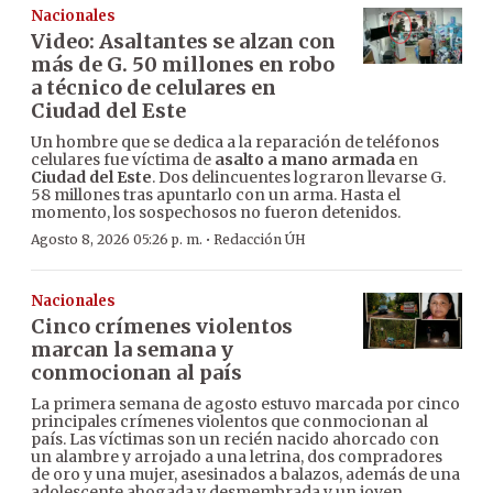
Nacionales
Video: Asaltantes se alzan con
más de G. 50 millones en robo
a técnico de celulares en
Ciudad del Este
Un hombre que se dedica a la reparación de teléfonos
celulares fue víctima de
asalto a mano armada
en
Ciudad del Este
. Dos delincuentes lograron llevarse G.
58 millones tras apuntarlo con un arma. Hasta el
momento, los sospechosos no fueron detenidos.
·
Agosto 8, 2026 05:26 p. m.
Redacción ÚH
Nacionales
Cinco crímenes violentos
marcan la semana y
conmocionan al país
La primera semana de agosto estuvo marcada por cinco
principales crímenes violentos que conmocionan al
país. Las víctimas son un recién nacido ahorcado con
un alambre y arrojado a una letrina, dos compradores
de oro y una mujer, asesinados a balazos, además de una
adolescente ahogada y desmembrada y un joven