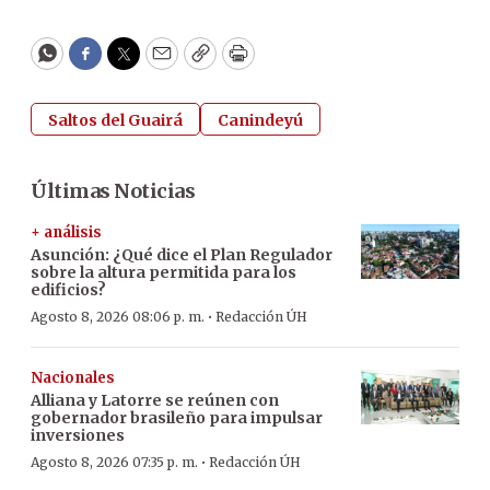
WhatsApp
Facebook
Twitter
Email
Copy
Print
Saltos del Guairá
Canindeyú
Últimas Noticias
+ análisis
Asunción: ¿Qué dice el Plan Regulador
sobre la altura permitida para los
edificios?
·
Agosto 8, 2026 08:06 p. m.
Redacción ÚH
Nacionales
Alliana y Latorre se reúnen con
gobernador brasileño para impulsar
inversiones
·
Agosto 8, 2026 07:35 p. m.
Redacción ÚH