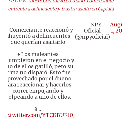
Lea más:
Video: Con mazo en mano, comerciante
enfrenta a delincuente y frustra asalto en Capiatá
— NPY
August
📌 Comerciante reaccionó y
Oficial
1, 2024
ahuyentó a delincuentes
(@npyoficial)
que querían asaltarlo
♦️ Los maleantes
irrumpieron en el negocio y
uno de ellos gatilló, pero su
arma no disparó. Esto fue
aprovechado por el dueño
para reaccionar y hacerlos
correr empujando y
golpeando a uno de ellos.
📱…
pic.twitter.com/YTCKBUFt0j