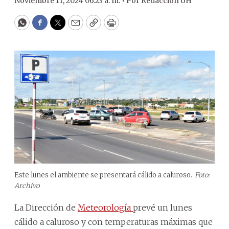
Noviembre 11, 2024 06:23 a. m. •
Por
Redacción ÚH
WhatsApp
Facebook
Twitter
Email
Copy
Print
Este lunes el ambiente se presentará cálido a caluroso.
Foto:
Archivo
La Dirección de
Meteorología
prevé un lunes
cálido a caluroso y con temperaturas máximas que