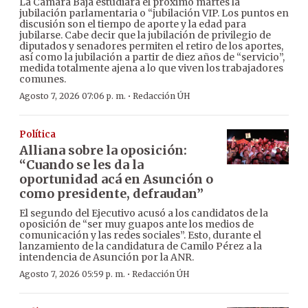
La Cámara Baja estudiará el próximo martes la
jubilación parlamentaria o “jubilación VIP. Los puntos en
discusión son el tiempo de aporte y la edad para
jubilarse. Cabe decir que la jubilación de privilegio de
diputados y senadores permiten el retiro de los aportes,
así como la jubilación a partir de diez años de “servicio”,
medida totalmente ajena a lo que viven los trabajadores
comunes.
·
Agosto 7, 2026 07:06 p. m.
Redacción ÚH
Política
Alliana sobre la oposición:
“Cuando se les da la
oportunidad acá en Asunción o
como presidente, defraudan”
El segundo del Ejecutivo acusó a los candidatos de la
oposición de “ser muy guapos ante los medios de
comunicación y las redes sociales”. Esto, durante el
lanzamiento de la candidatura de Camilo Pérez a la
intendencia de Asunción por la ANR.
·
Agosto 7, 2026 05:59 p. m.
Redacción ÚH