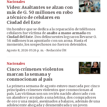
Nacionales
Video: Asaltantes se alzan con
más de G. 50 millones en robo
a técnico de celulares en
Ciudad del Este
Un hombre que se dedica a la reparación de teléfonos
celulares fue víctima de
asalto a mano armada
en
Ciudad del Este
. Dos delincuentes lograron llevarse G.
58 millones tras apuntarlo con un arma. Hasta el
momento, los sospechosos no fueron detenidos.
·
Agosto 8, 2026 05:26 p. m.
Redacción ÚH
Nacionales
Cinco crímenes violentos
marcan la semana y
conmocionan al país
La primera semana de agosto estuvo marcada por cinco
principales crímenes violentos que conmocionan al
país. Las víctimas son un recién nacido ahorcado con
un alambre y arrojado a una letrina, dos compradores
de oro y una mujer, asesinados a balazos, además de una
adolescente ahogada y desmembrada y un joven