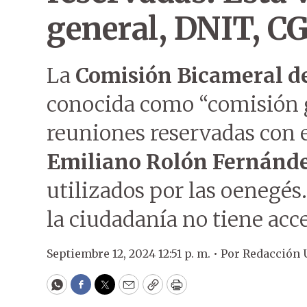
general, DNIT, CG
La
Comisión Bicameral de
conocida como “comisión g
reuniones reservadas con el
Emiliano Rolón Fernánd
utilizados por las oenegés.
la ciudadanía no tiene acce
Septiembre 12, 2024 12:51 p. m. •
Por
Redacción
WhatsApp
Facebook
Twitter
Email
Copy
Print