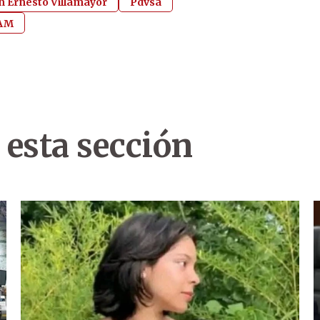
n Ernesto Villamayor
Pdvsa
 AM
 esta sección