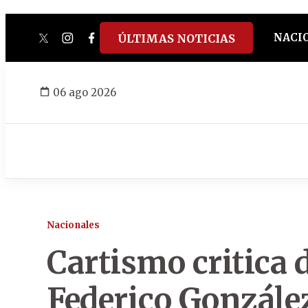
NACI
ÚLTIMAS NOTICIAS
twitter
instagram
facebook
tiktok
youtube
spotify
06 ago 2026
Nacionales
Cartismo critica 
Federico González 