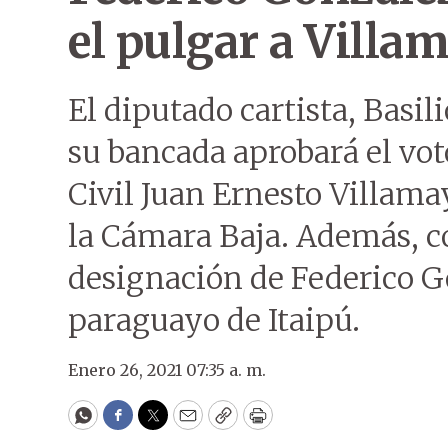
el pulgar a Villa
El diputado cartista, Basi
su bancada aprobará el vot
Civil Juan Ernesto Villama
la Cámara Baja. Además, co
designación de Federico G
paraguayo de Itaipú.
Enero 26, 2021 07:35 a. m.
WhatsApp
Facebook
Twitter
Email
Copy
Print