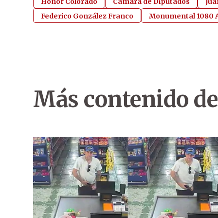
Honor Colorado
Cámara de Diputados
Jua
Federico González Franco
Monumental 1080
Más contenido de