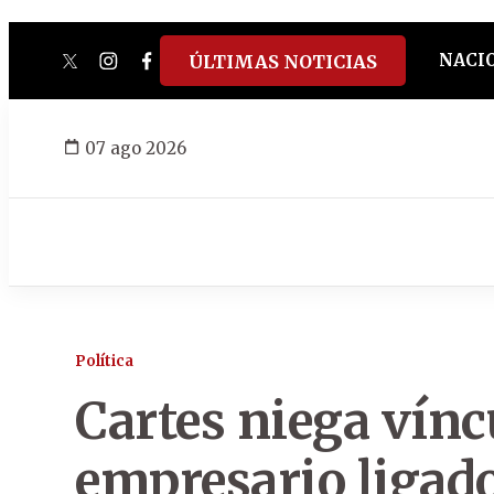
NACI
ÚLTIMAS NOTICIAS
twitter
instagram
facebook
tiktok
youtube
spotify
07 ago 2026
Política
Cartes niega vínc
empresario ligado