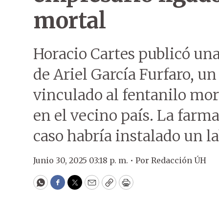
mortal
Horacio Cartes publicó un
de Ariel García Furfaro, u
vinculado al fentanilo mor
en el vecino país. La farm
caso habría instalado un l
Junio 30, 2025 03:18 p. m. •
Por
Redacción ÚH
WhatsApp
Facebook
Twitter
Email
Copy
Print