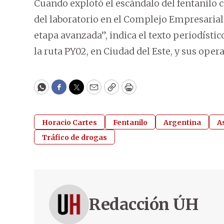
Cuando explotó el escándalo del fentanilo c
del laboratorio en el Complejo Empresaria
etapa avanzada”, indica el texto periodístico
la ruta PY02, en Ciudad del Este, y sus oper
WhatsApp
Facebook
Twitter
Email
Copy
Print
Horacio Cartes
Fentanilo
Argentina
A
Tráfico de drogas
Redacción ÚH