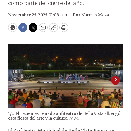
como parte del cierre del año.
Noviembre 25, 2025 01:08 p. m. •
Por
Narciso Meza
WhatsApp
Facebook
Twitter
Email
Copy
Print
El recién estrenado anfiteatro de Bella Vista albergó
1
/
2
2
/
2
esta fiesta del arte y la cultura
dele
N. M.
El Anfiteatro Municipal de Bella Vista, Itapúa, se