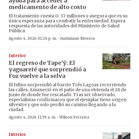
ayuda para acceder a
medicamento de alto costo
El tratamiento cuesta G. 57 millones y asegura que es su
única esperanza para combatir la enfermedad. Espera
respuesta de las autoridades del Ministerio de Salud
Pública.
·
Agosto 4, 2026 01:24 p. m.
Justiniano Riveros
Interior
El regreso de Tape’ỹ: El
yaguareté que sorprendió a
Foz vuelve a la selva
El felino sorprendió al barrio Três Lagoas recorriendo
las calles. Amaneció en el patio de una vivienda el 28 de
junio de donde fue rescatado. Tras ser observado,
especialistas confirmaron que el ejemplar tiene origen
silvestre y que solo perdió su camino llegando a la
ciudad.
·
Agosto 4, 2026 11:39 a. m.
Wilson Ferreira
Interior