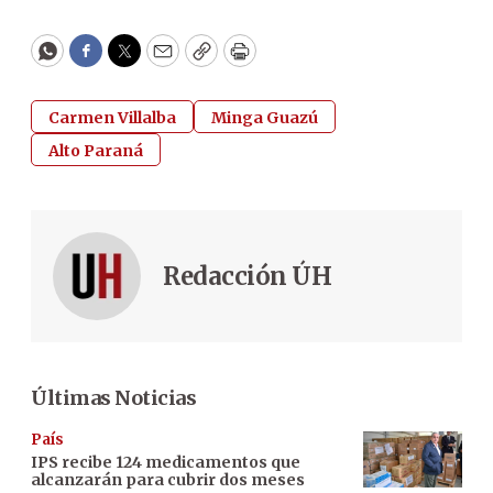
WhatsApp
Facebook
Twitter
Email
Copy
Print
Carmen Villalba
Minga Guazú
Alto Paraná
Redacción ÚH
Últimas Noticias
País
IPS recibe 124 medicamentos que
alcanzarán para cubrir dos meses