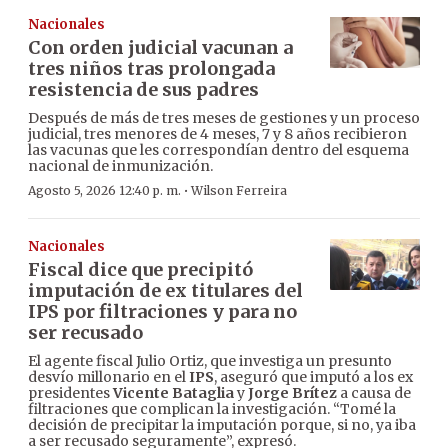
Nacionales
Con orden judicial vacunan a
tres niños tras prolongada
resistencia de sus padres
Después de más de tres meses de gestiones y un proceso
judicial, tres menores de 4 meses, 7 y 8 años recibieron
las vacunas que les correspondían dentro del esquema
nacional de inmunización.
·
Agosto 5, 2026 12:40 p. m.
Wilson Ferreira
Nacionales
Fiscal dice que precipitó
imputación de ex titulares del
IPS por filtraciones y para no
ser recusado
El agente fiscal Julio Ortiz, que investiga un presunto
desvío millonario en el
IPS
, aseguró que imputó a los ex
presidentes
Vicente Bataglia
y
Jorge Brítez
a causa de
filtraciones que complican la investigación. “Tomé la
decisión de precipitar la imputación porque, si no, ya iba
a ser recusado seguramente”, expresó.