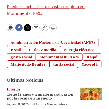
Puede escuchar la entrevista completa en
Monumental 1080.
WhatsApp
Facebook
Twitter
Email
Copy
Print
Administración Nacional de Electricidad (ANDE)
Brasil
Carlos Amarilla
Energía Eléctrica
gasto social
Monumental 1080 AM
Itaipú
Mario Abdo Benítez
tarifa social
Yacyretá
Últimas Noticias
Interior
Tiene 18 años y transforma su pasión
por la cocina en un sueño
·
Agosto 8, 2026 01:43 p. m.
Narcizo Meza