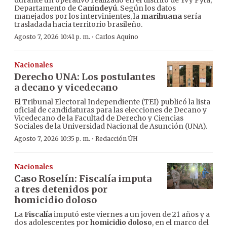
durante un operativo realizado en el distrito de Yvy Pytã,
Departamento de
Canindeyú
. Según los datos
manejados por los intervinientes, la
marihuana
sería
trasladada hacia territorio brasileño.
·
Agosto 7, 2026 10:41 p. m.
Carlos Aquino
Nacionales
Derecho UNA: Los postulantes
a decano y vicedecano
El Tribunal Electoral Independiente (TEI) publicó la lista
oficial de candidaturas para las elecciones de Decano y
Vicedecano de la Facultad de Derecho y Ciencias
Sociales de la Universidad Nacional de Asunción (UNA).
·
Agosto 7, 2026 10:35 p. m.
Redacción ÚH
Nacionales
Caso Roselín: Fiscalía imputa
a tres detenidos por
homicidio doloso
La
Fiscalía
imputó este viernes a un joven de 21 años y a
dos adolescentes por
homicidio doloso
, en el marco del