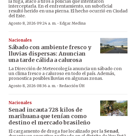
la fuga, atacó a tiros a policías que intentaron
interceptarla. En el enfrentamiento, un suboficial
resultó herido en una pierna. El hecho ocurrió en Ciudad
del Este.
·
Agosto 8, 2026 09:24 a. m.
Edgar Medina
Nacionales
Sábado con ambiente fresco y
lluvias dispersas: Anuncian
una tarde cálida a calurosa
La Dirección de Meteorología anuncia un sábado con
un clima fresco a caluroso en todo el país. Además,
pronostica posibles lluvias en algunas zonas.
·
Agosto 8, 2026 08:36 a. m.
Redacción ÚH
Nacionales
Senad incauta 728 kilos de
marihuana que tenían como
destino el mercado brasileño
El cargamento de droga fue localizado por la
Senad
,