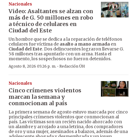
Nacionales
Video: Asaltantes se alzan con
más de G. 50 millones en robo
a técnico de celulares en
Ciudad del Este
Un hombre que se dedica a la reparación de teléfonos
celulares fue víctima de
asalto a mano armada
en
Ciudad del Este
. Dos delincuentes lograron llevarse G.
58 millones tras apuntarlo con un arma. Hasta el
momento, los sospechosos no fueron detenidos.
·
Agosto 8, 2026 05:26 p. m.
Redacción ÚH
Nacionales
Cinco crímenes violentos
marcan la semana y
conmocionan al país
La primera semana de agosto estuvo marcada por cinco
principales crímenes violentos que conmocionan al
país. Las víctimas son un recién nacido ahorcado con
un alambre y arrojado a una letrina, dos compradores
de oro y una mujer, asesinados a balazos, además de una
adolescente ahogada y desmembrada y un joven