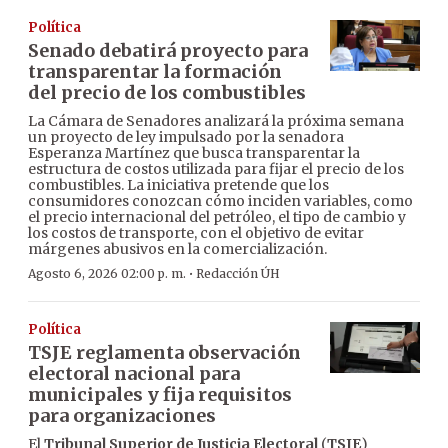
Política
Senado debatirá proyecto para
transparentar la formación
del precio de los combustibles
La Cámara de Senadores analizará la próxima semana
un proyecto de ley impulsado por la senadora
Esperanza Martínez que busca transparentar la
estructura de costos utilizada para fijar el precio de los
combustibles. La iniciativa pretende que los
consumidores conozcan cómo inciden variables, como
el precio internacional del petróleo, el tipo de cambio y
los costos de transporte, con el objetivo de evitar
márgenes abusivos en la comercialización.
·
Agosto 6, 2026 02:00 p. m.
Redacción ÚH
Política
TSJE reglamenta observación
electoral nacional para
municipales y fija requisitos
para organizaciones
El
Tribunal Superior de Justicia Electoral
(
TSJE
)