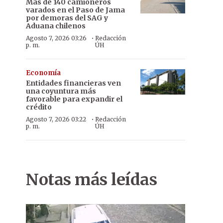
Más de 140 camioneros
varados en el Paso de Jama
por demoras del SAG y
Aduana chilenos
·
Agosto 7, 2026 03:26
Redacción
p. m.
ÚH
Economía
Entidades financieras ven
una coyuntura más
favorable para expandir el
crédito
·
Agosto 7, 2026 03:22
Redacción
p. m.
ÚH
Notas más leídas