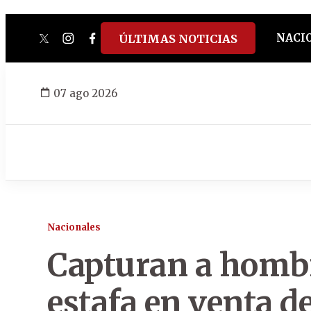
NACI
ÚLTIMAS NOTICIAS
twitter
instagram
facebook
tiktok
youtube
spotify
07 ago 2026
Nacionales
Capturan a hombr
estafa en venta d