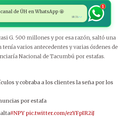
1
 al canal de ÚH en WhatsApp 🤩
18:31
✓✓
si G. 500 millones y por esa razón, saltó una
 tenía varios antecedentes y varias órdenes de
enciaría Nacional de Tacumbú por estafas.
los y cobraba a los clientes la seña por los
nuncias por estafa
alta
#NPY
pic.twitter.com/ezYFpIR2iJ