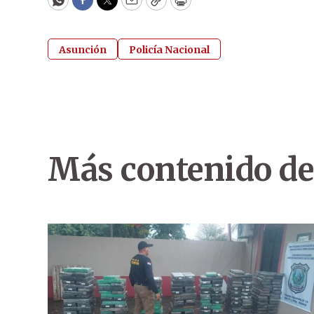
WhatsApp
Facebook
Twitter
Email
Copy
Print
Asunción
Policía Nacional
Más contenido de