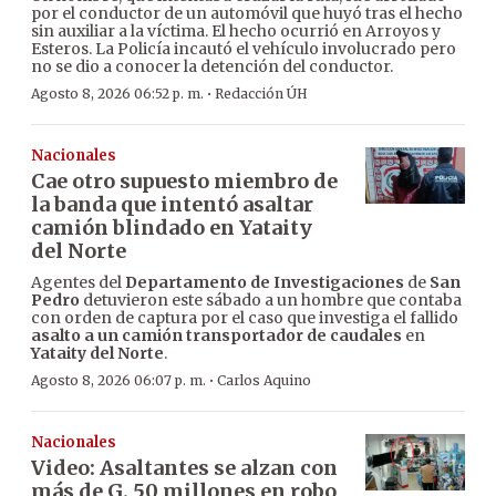
por el conductor de un automóvil que huyó tras el hecho
sin auxiliar a la víctima. El hecho ocurrió en Arroyos y
Esteros. La Policía incautó el vehículo involucrado pero
no se dio a conocer la detención del conductor.
·
Agosto 8, 2026 06:52 p. m.
Redacción ÚH
Nacionales
Cae otro supuesto miembro de
la banda que intentó asaltar
camión blindado en Yataity
del Norte
Agentes del
Departamento de Investigaciones
de
San
Pedro
detuvieron este sábado a un hombre que contaba
con orden de captura por el caso que investiga el fallido
asalto a un camión transportador de caudales
en
Yataity del Norte
.
·
Agosto 8, 2026 06:07 p. m.
Carlos Aquino
Nacionales
Video: Asaltantes se alzan con
más de G. 50 millones en robo