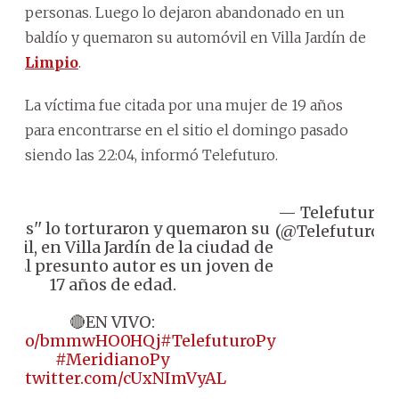
personas. Luego lo dejaron abandonado en un
baldío y quemaron su automóvil en Villa Jardín de
Limpio
.
La víctima fue citada por una mujer de 19 años
para encontrarse en el sitio el domingo pasado
siendo las 22:04, informó Telefuturo.
— Telefuturo
O
 celos'' lo torturaron y quemaron su
(@Telefuturo)
2
vil, en Villa Jardín de la ciudad de
. El presunto autor es un joven de
17 años de edad.
🔴EN VIVO:
://t.co/bmmwHO0HQj
#TelefuturoPy
#MeridianoPy
pic.twitter.com/cUxNImVyAL