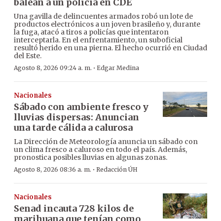
balean a un policía en CDE
Una gavilla de delincuentes armados robó un lote de
productos electrónicos a un joven brasileño y, durante
la fuga, atacó a tiros a policías que intentaron
interceptarla. En el enfrentamiento, un suboficial
resultó herido en una pierna. El hecho ocurrió en Ciudad
del Este.
·
Agosto 8, 2026 09:24 a. m.
Edgar Medina
Nacionales
Sábado con ambiente fresco y
lluvias dispersas: Anuncian
una tarde cálida a calurosa
La Dirección de Meteorología anuncia un sábado con
un clima fresco a caluroso en todo el país. Además,
pronostica posibles lluvias en algunas zonas.
·
Agosto 8, 2026 08:36 a. m.
Redacción ÚH
Nacionales
Senad incauta 728 kilos de
marihuana que tenían como