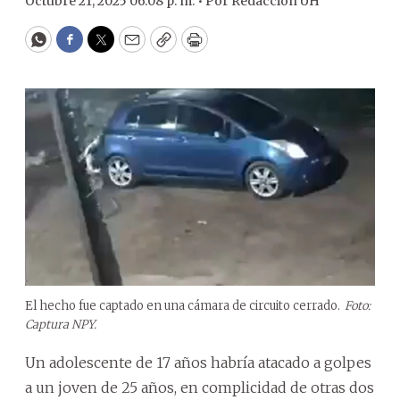
Octubre 21, 2025 06:08 p. m. •
Por
Redacción ÚH
WhatsApp
Facebook
Twitter
Email
Copy
Print
El hecho fue captado en una cámara de circuito cerrado.
Foto:
Captura NPY.
Un adolescente de 17 años habría atacado a golpes
a un joven de 25 años, en complicidad de otras dos