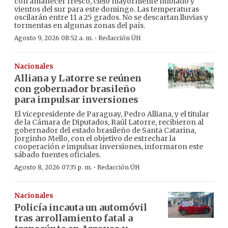
con amanecer fresco, cielo mayormente nublado y
vientos del sur para este domingo. Las temperaturas
oscilarán entre 11 a 25 grados. No se descartan lluvias y
tormentas en algunas zonas del país.
·
Agosto 9, 2026 08:52 a. m.
Redacción ÚH
Nacionales
Alliana y Latorre se reúnen
con gobernador brasileño
para impulsar inversiones
El vicepresidente de Paraguay, Pedro Alliana, y el titular
de la Cámara de Diputados, Raúl Latorre, recibieron al
gobernador del estado brasileño de Santa Catarina,
Jorginho Mello, con el objetivo de estrechar la
cooperación e impulsar inversiones, informaron este
sábado fuentes oficiales.
·
Agosto 8, 2026 07:35 p. m.
Redacción ÚH
Nacionales
Policía incauta un automóvil
tras arrollamiento fatal a