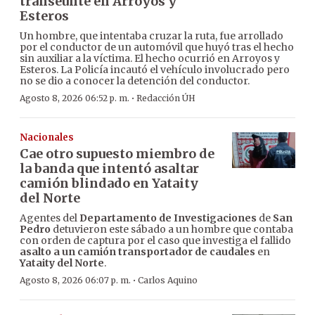
transeúnte en Arroyos y
Esteros
Un hombre, que intentaba cruzar la ruta, fue arrollado
por el conductor de un automóvil que huyó tras el hecho
sin auxiliar a la víctima. El hecho ocurrió en Arroyos y
Esteros. La Policía incautó el vehículo involucrado pero
no se dio a conocer la detención del conductor.
·
Agosto 8, 2026 06:52 p. m.
Redacción ÚH
Nacionales
Cae otro supuesto miembro de
la banda que intentó asaltar
camión blindado en Yataity
del Norte
Agentes del
Departamento de Investigaciones
de
San
Pedro
detuvieron este sábado a un hombre que contaba
con orden de captura por el caso que investiga el fallido
asalto a un camión transportador de caudales
en
Yataity del Norte
.
·
Agosto 8, 2026 06:07 p. m.
Carlos Aquino