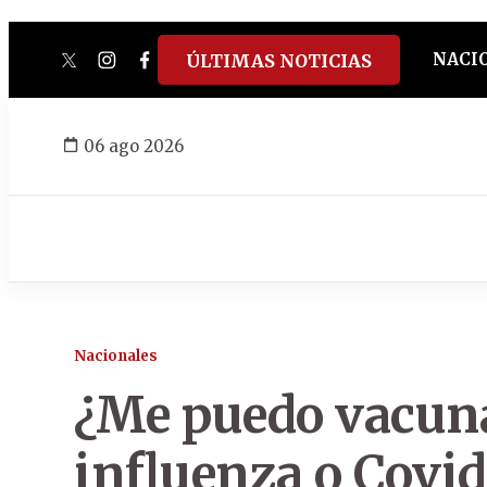
NACI
ÚLTIMAS NOTICIAS
twitter
instagram
facebook
tiktok
youtube
spotify
06 ago 2026
Nacionales
¿Me puedo vacuna
influenza o Covid