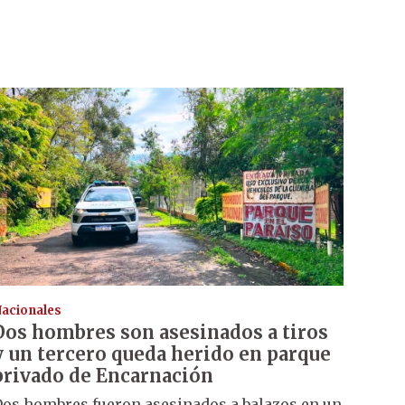
acionales
Dos hombres son asesinados a tiros
y un tercero queda herido en parque
privado de Encarnación
os hombres fueron asesinados a balazos en un