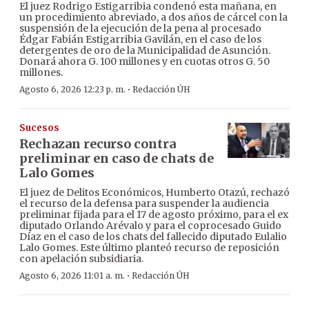
El juez Rodrigo Estigarribia condenó esta mañana, en
un procedimiento abreviado, a dos años de cárcel con la
suspensión de la ejecución de la pena al procesado
Édgar Fabián Estigarribia Gavilán, en el caso de los
detergentes de oro de la Municipalidad de Asunción.
Donará ahora G. 100 millones y en cuotas otros G. 50
millones.
·
Agosto 6, 2026 12:23 p. m.
Redacción ÚH
Sucesos
Rechazan recurso contra
preliminar en caso de chats de
Lalo Gomes
El juez de Delitos Económicos, Humberto Otazú, rechazó
el recurso de la defensa para suspender la audiencia
preliminar fijada para el 17 de agosto próximo, para el ex
diputado Orlando Arévalo y para el coprocesado Guido
Díaz en el caso de los chats del fallecido diputado Eulalio
Lalo Gomes. Este último planteó recurso de reposición
con apelación subsidiaria.
·
Agosto 6, 2026 11:01 a. m.
Redacción ÚH