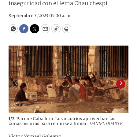
inseguridad con el lema Chau chespi.
Septiembre 3, 2023 05:00 a. m.
WhatsApp
Facebook
Twitter
Email
Copy
Print
Parque Caballero. Los usuarios aprovechan las
1
/
2
2
/
2
zonas oscuras para reunirse a fumar.
las 
DANIEL DUARTE
Víctor Ysmael Galeano