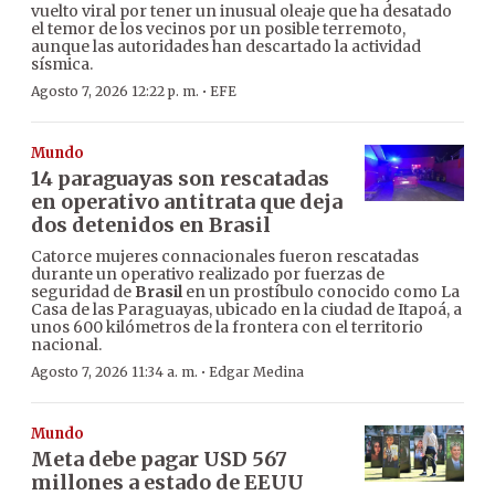
vuelto viral por tener un inusual oleaje que ha desatado
el temor de los vecinos por un posible terremoto,
aunque las autoridades han descartado la actividad
sísmica.
·
Agosto 7, 2026 12:22 p. m.
EFE
Mundo
14 paraguayas son rescatadas
en operativo antitrata que deja
dos detenidos en Brasil
Catorce mujeres connacionales fueron rescatadas
durante un operativo realizado por fuerzas de
seguridad de
Brasil
en un prostíbulo conocido como La
Casa de las Paraguayas, ubicado en la ciudad de Itapoá, a
unos 600 kilómetros de la frontera con el territorio
nacional.
·
Agosto 7, 2026 11:34 a. m.
Edgar Medina
Mundo
Meta debe pagar USD 567
millones a estado de EEUU