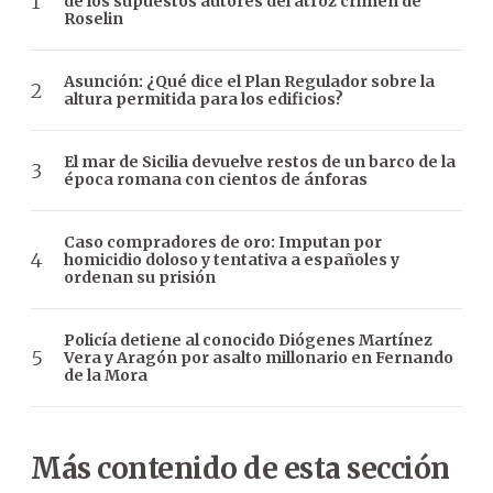
de los supuestos autores del atroz crimen de
Roselin
Asunción: ¿Qué dice el Plan Regulador sobre la
altura permitida para los edificios?
El mar de Sicilia devuelve restos de un barco de la
época romana con cientos de ánforas
Caso compradores de oro: Imputan por
homicidio doloso y tentativa a españoles y
ordenan su prisión
Policía detiene al conocido Diógenes Martínez
Vera y Aragón por asalto millonario en Fernando
de la Mora
Más contenido de esta sección