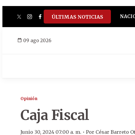
NACI
ÚLTIMAS NOTICIAS
twitter
instagram
facebook
tiktok
youtube
spotify
09 ago 2026
Opinión
Caja Fiscal
Junio 30, 2024 07:00 a. m. •
Por
César Barreto O