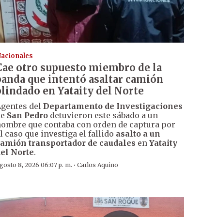
acionales
Cae otro supuesto miembro de la
banda que intentó asaltar camión
blindado en Yataity del Norte
gentes del
Departamento de Investigaciones
de
San Pedro
detuvieron este sábado a un
ombre que contaba con orden de captura por
l caso que investiga el fallido
asalto a un
amión transportador de caudales
en
Yataity
el Norte
.
·
gosto 8, 2026 06:07 p. m.
Carlos Aquino