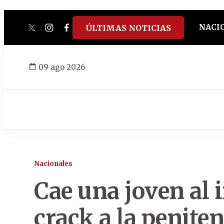
NACI
ÚLTIMAS NOTICIAS
twitter
instagram
facebook
tiktok
youtube
spotify
09 ago 2026
Nacionales
Cae una joven al 
crack a la peniten